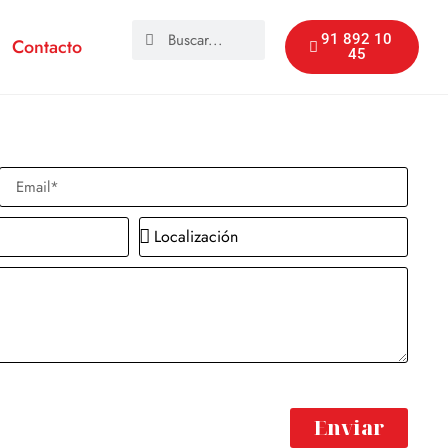
91 892 10
Contacto
45
Enviar