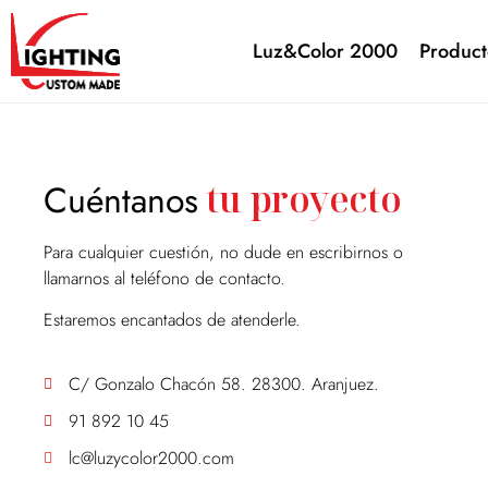
Luz&Color 2000
Product
Cuéntanos
tu proyecto
Para cualquier cuestión, no dude en escribirnos o
llamarnos al teléfono de contacto.
Estaremos encantados de atenderle.
C/ Gonzalo Chacón 58. 28300. Aranjuez.
91 892 10 45
lc@luzycolor2000.com