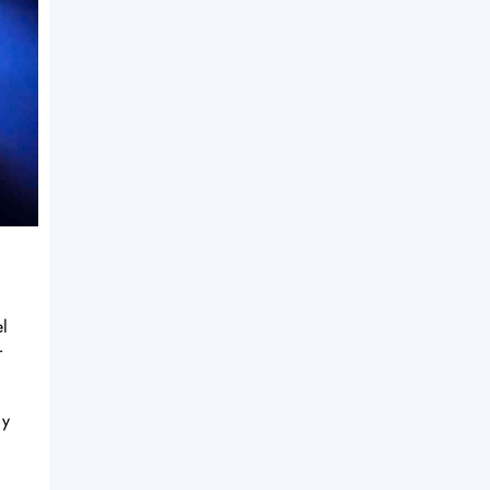
el
r
y