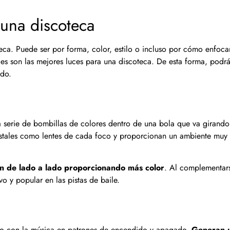
 una discoteca
teca. Puede ser por forma, color, estilo o incluso por cómo enfoca
les son las mejores luces para una discoteca. De esta forma, podr
ado.
a serie de bombillas de colores dentro de una bola que va girando
ristales como lentes de cada foco y proporcionan un ambiente muy
n de lado a lado proporcionando más color
. Al complementar
o y popular en las pistas de baile.
ico con la música en patrones de encendido y apagado.
Generan 