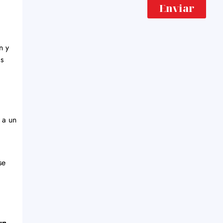
Enviar
n y
ás
 a un
se
un